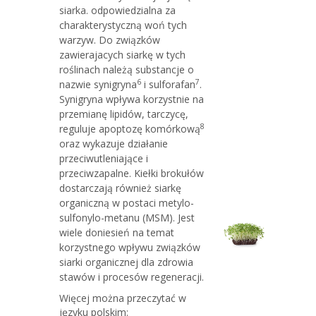
siarka. odpowiedzialna za
charakterystyczną woń tych
warzyw. Do związków
zawierajacych siarkę w tych
roślinach należą substancje o
6
7
nazwie synigryna
i sulforafan
.
Synigryna wpływa korzystnie na
przemianę lipidów, tarczycę,
8
reguluje apoptozę komórkową
oraz wykazuje działanie
przeciwutleniające i
przeciwzapalne. Kiełki brokułów
dostarczają również siarkę
organiczną w postaci metylo-
sulfonylo-metanu (MSM). Jest
wiele doniesień na temat
korzystnego wpływu związków
siarki organicznej dla zdrowia
stawów i procesów regeneracji.
Więcej można przeczytać w
języku polskim: