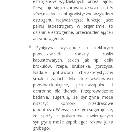
estrogenów wydzielanych przez jajniki.
Przypisuje się im zarówno
in vivo
, jak i
in
vitro
,działanie antagonistyczne względem
estrogenu. Najważniejsze funkcje, jakie
pełnią fitoestrogeny w organizmie, to
działanie estrogenne, przeciwutleniające i
antymutagenne.
6
Synigryna występuje u niektórych
przedstawicieli rodziny roślin
kapustowatych, takich jak np. kiełki
brokułów, rzepa, brukselka, gorczyca.
Nadaje potrawom charakterystyczny
smak i zapach. Ma silne właściwości
przeciwutleniające, przeciwzapalne i
ochronne dla tkanek. Przeprowadzone
badania, sugerują, że synigryna może
niszczyć komórki przedrakowe
(apoptoza). W związku z tym sugeruje się,
że spożycie pokarmów zawierających
synigrynę może zapobiegać rakowi jelita
grubego.