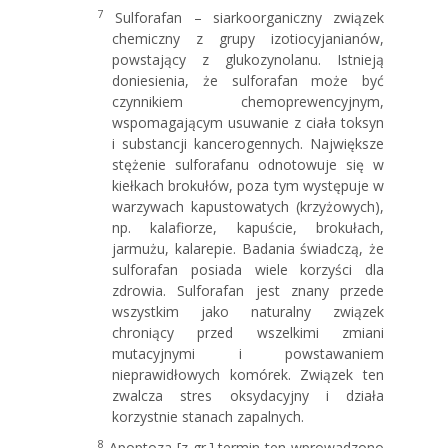
7
Sulforafan – siarkoorganiczny związek
chemiczny z grupy izotiocyjanianów,
powstający z glukozynolanu. Istnieją
doniesienia, że sulforafan może być
czynnikiem chemoprewencyjnym,
wspomagającym usuwanie z ciała toksyn
i substancji kancerogennych. Największe
stężenie sulforafanu odnotowuje się w
kiełkach brokułów, poza tym występuje w
warzywach kapustowatych (krzyżowych),
np. kalafiorze, kapuście, brokułach,
jarmużu, kalarepie. Badania świadczą, że
sulforafan posiada wiele korzyści dla
zdrowia. Sulforafan jest znany przede
wszystkim jako naturalny związek
chroniący przed wszelkimi zmiani
mutacyjnymi i powstawaniem
nieprawidłowych komórek. Związek ten
zwalcza stres oksydacyjny i działa
korzystnie stanach zapalnych.
8
Apoptoza [z gr.] termin ten wprowadzono