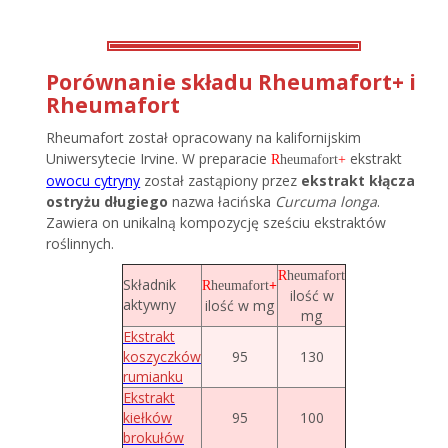
Porównanie składu Rheumafort+ i
Rheumafort
Rheumafort został opracowany na kalifornijskim
Uniwersytecie Irvine. W preparacie
ekstrakt
R
heumafort
+
owocu cytryny
został zastąpiony przez
ekstrakt kłącza
ostryżu długiego
nazwa łacińska
Curcuma longa
.
Zawiera on unikalną kompozycję sześciu ekstraktów
roślinnych.
R
heumafort
Składnik
R
heumafort
+
ilość w
aktywny
ilość w mg
mg
Ekstrakt
koszyczków
95
130
rumianku
Ekstrakt
kiełków
95
100
brokułów