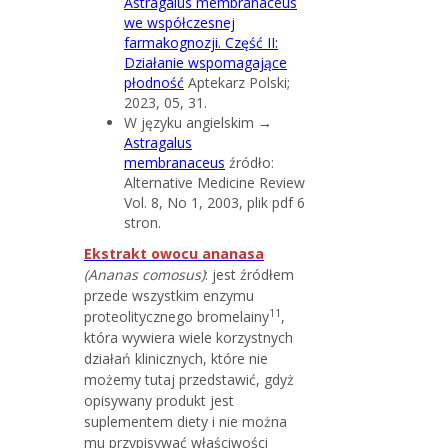
Astragalus membranaceus
we współczesnej
farmakognozji. Część II:
Działanie wspomagające
płodność
Aptekarz Polski;
2023, 05, 31.
W języku angielskim →
Astragalus
membranaceus
źródło:
Alternative Medicine Review
Vol. 8, No 1, 2003, plik pdf 6
stron.
Ekstrakt owocu ananasa
(Ananas comosus)
: jest źródłem
przede wszystkim enzymu
11
proteolitycznego bromelainy
,
która wywiera wiele korzystnych
działań klinicznych, które nie
możemy tutaj przedstawić, gdyż
opisywany produkt jest
suplementem diety i nie można
mu przypisywać właściwości