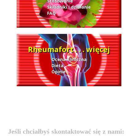
Stosowanie
Składniki i działanie
FAQ
Rheumafort . . . więcej
Ocena kliniczna
Dieta
Opinie
Jeśli chciałbyś skontaktować się z nami: