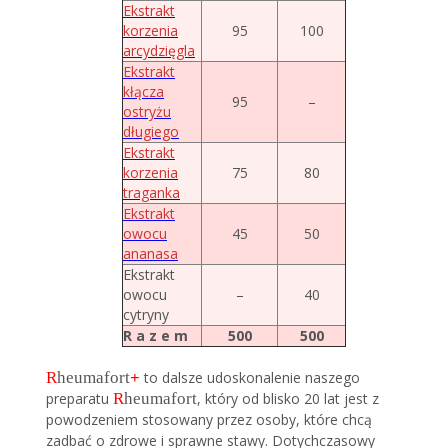
Ekstrakt
korzenia
95
100
arcydzięgla
Ekstrakt
kłącza
95
–
ostryżu
długiego
Ekstrakt
korzenia
75
80
traganka
Ekstrakt
owocu
45
50
ananasa
Ekstrakt
owocu
–
40
cytryny
R a z e m
500
500
R
heumafort
+
to dalsze udoskonalenie naszego
preparatu
R
heumafort
, który od blisko 20 lat jest z
powodzeniem stosowany przez osoby, które chcą
zadbać o zdrowe i sprawne stawy. Dotychczasowy