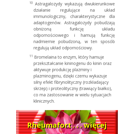
10
Astragalozydy wykazują dwukierunkowe
działanie regulujące na układ
immunologiczny, charakterystyczne dla
adaptogenów. Astragalozydy pobudzają
obniżoną funkcję układu
odpornościowego i hamują funkcję
nadmiernie pobudzoną, w ten sposób
regulują układ odpornościowy.
11
Bromelaina to enzym, który hamuje
przekształcanie kininogenu do kinin oraz
aktywuje produkcję plazminy i
plazminogenu, dzięki czemu wykazuje
silny efekt fibrynolityczny (rozkładający
skrzep) i proteolityczny (trawiący białko),
co ma zastosowanie w wielu sytuacjach
klinicznych.
Rheumafort . . . więcej