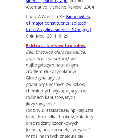
sinensis, Monograph
, źródło:
Alternative Medicine Review, 2004
Chao WW et Lin BF
Bioactivities
of major constituents isolated
from Angelica sinensis (Danggui)
Chin Med. 2011; 6: 29.
Esktrakt kiełków brokułów
(łac. Brassica oleracea italica,
ang. broccoli spraut)
: jest
najbogatszym naturalnym
źródłem glukozynolanów
Glukozynalany to
grupa organicznych związków
chemicznych występujących w
roślinach kapustowatych
(krzyżowych) z
rodziny Brassicaceae, np. kapusta
biała, brukselka, brokuły, kalafiory
oraz rodziny czosnkowych
(cebula, por, czosnek, szczypior).
W roślinach tych znajduje się