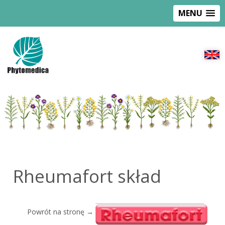
MENU
Rheumafort skład
Powrót na stronę →