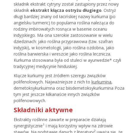
składnik ekstrakt cytryny został zastąpiony przez nowy
składnik
ekstrakt kłącza ostryżu długiego
. Ostryż
długi bardziej znany od łacińskiej nazwy kurkuma (po
angielsku turmeric) to popularna roślina należąca do
rodziny imbirowatych rosnąca w basenie oceanu
indyjskiego. Ma ona szerokie zastosowanie w wielu
dziedzinach: jako roślina przyprawowa (tzw. szafran
indyjski), w kosmetologii, jako roślina ozdobna, jako
roślina barwierska i wreszcie jako roślina lecznicza.
Kurkuma stosowana była od stuleci w ayurwedzie* czyli
tradycyjnej medycynie hinduskiej.
Kłącze kurkumy jest źródłem szeregu związków
polifenolowych. Najważniejsze z nich to
kurkumina
,
demetoksykurkuimna oraz biisdemetoksykurkumina
Poza
tym jest jeszcze kilkanaście innych związków
polifenowowych.
Składniki aktywne
Ekstrakty roślinne zawarte w preparacie działają
1
synergistycznie
i mają korzystny wpływ na zdrowie
2
stawów. Na podstawie danych z literatury
uważa się, że