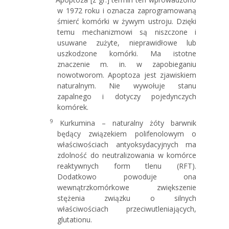
w 1972 roku i oznacza zaprogramowaną
śmierć komórki w żywym ustroju. Dzięki
temu mechanizmowi są niszczone i
usuwane zużyte, nieprawidłowe lub
uszkodzone komórki. Ma istotne
znaczenie m. in. w zapobieganiu
nowotworom. Apoptoza jest zjawiskiem
naturalnym. Nie wywołuje stanu
zapalnego i dotyczy pojedynczych
komórek.
9
Kurkumina – naturalny żóty barwnik
będący związekiem polifenolowym o
właściwościach antyoksydacyjnych ma
zdolność do neutralizowania w komórce
reaktywnych form tlenu (RFT).
Dodatkowo powoduje ona
wewnątrzkomórkowe zwiększenie
stężenia związku o silnych
właściwościach przeciwutleniających,
glutationu.