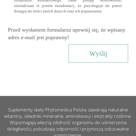
formularza kontaktowego. Dane podaję dobrowolnie,
oświadczam iż jestem świadoma/y, że przysługuje mi prawo
dostępu do treści moich danych oraz ich poprawiania.
Przed wysłaniem formularza upewnij się, że wpisany
adres e-mail jest poprawny!
Suplementy diety Phytomedica Polska zawierają naturalne
witaminy, składniki mineralne, aminokwasy i ekstrakty roślinne.
Wspomagają własną zdolność organizmu do uśmierzenia
dolegliwości, pobudzają odporność i przynoszą odczuwalne
wzmocnienie.