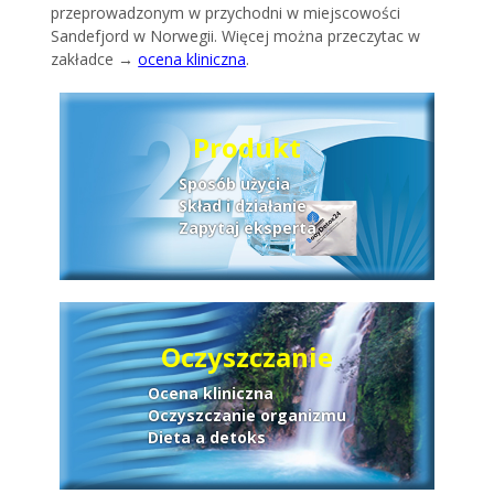
przeprowadzonym w przychodni w miejscowości
Sandefjord w Norwegii. Więcej można przeczytac w
zakładce →
ocena kliniczna
.
Produkt
Sposób użycia
Skład i działanie
Zapytaj eksperta
Oczyszczanie
Ocena kliniczna
Oczyszczanie organizmu
Dieta a detoks