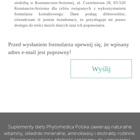
siedzibą w Konstancinie-Jeziornej, ul. Czereśniowa 28, 05-520
Konstancin-Jeziorna dla celów związanych z wykorzystaniem
formularza kontaktowego. Dane podaję dobrowolnie,
oświadczam iż jestem świadoma/y, że przysługuje mi prawo
dostępu do treści moich danych oraz ich poprawiania.
Przed wysłaniem formularza upewnij się, że wpisany
adres e-mail jest poprawny!
Suplementy diety Phytomedica Polska zawierają naturalne
witaminy, składniki mineralne, aminokwasy i ekstrakty roślinne.
Wspomagają własną zdolność organizmu do uśmierzenia