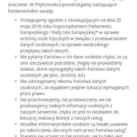
znaczenie. W Phytomedica przestrzegamy następujące
fundamentalne zasady:
Postępujemy zgodnie z obowiązującym od dnia 25
maja 2018 roku rozporządzeniem Parlamentu
Europejskiego i Rady Unii Europejskiej* w sprawie
ochrony osób fizycznych w związku z przetwarzaniem
danych osobowych i w sprawie swobodnego
przepływu takich danych.
Nie pytamy Państwa o ich dane osobiste chyba, że są
one rzeczywiście potrzebne. (Nigdy nie prowadzimy
działań, które wymagałyby takich Państwa danych
osobistych jak płeć, dochód, itd.)
Nie udostępniamy nikomu Państwa danych
osobistych, za wyjątkiem jedynie sytuacji wymaganych
przez prawo.
Nie przechowujemy, nie przetwarzamy ani nie
przekazujemy żadnych informacji osobistych z
naszych serwerów, chyba że jest to niezbędne do
bieżącej realizacji którejś z naszych usług.
Wszelkie informacje/dane osobiste są trwale usuwane
†
po zakończeniu zleconych nam przez Państwa usług
.
Staramy się uczynić to tak prostym, jak to tylko jest