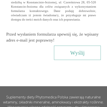
siedzibą w Konstancinie-Jeziornej, ul. Czereśniowa 28, 05-520
Konstancin-Jeziorna dla celów związanych z wykorzystaniem
formularza kontaktowego. Dane podaję dobrowolnie,
oświadczam iż jestem świadoma/y, że przysługuje mi prawo
dostępu do treści moich danych oraz ich poprawiania.
Przed wysłaniem formularza upewnij się, że wpisany
adres e-mail jest poprawny!
Suplementy diety Phytomedica Polska zawierają naturalne
witaminy, składniki mineralne, aminokwasy i ekstrakty roślinne.