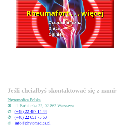
Rheumafort . . . więcej
Ocena kliniczna
Dieta
Opinie
Jeśli chciałbyś skontaktować się z nami:
Phytomedica Polska
✉
ul. Farbiarska 22, 02-862 Warszawa
✆
(+48) 22 487 14 44
✆
(+48) 22 651 75 60
@
info@phytomedica.pl