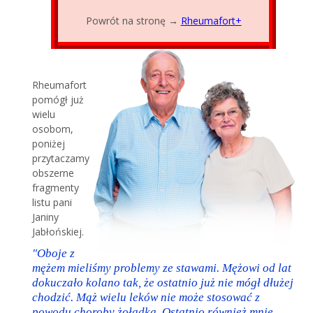
Powrót na stronę →
Rheumafort+
Rheumafort
pomógł już
wielu
osobom,
poniżej
przytaczamy
obszerne
fragmenty
listu pani
Janiny
Jabłońskiej.
"Oboje z
mężem mieliśmy problemy ze stawami. Mężowi od lat
dokuczało kolano tak, że ostatnio już nie mógł dłużej
chodzić. Mąż wielu leków nie może stosować z
powodu choroby żołądka. Ostatnio również mnie